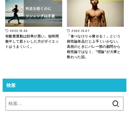
2022.10.06
2022.10.07
有酸素運動は効率が悪い。短時間
「食べなけりゃ痩せる！」という
集中して筋トレした方がダイエッ
根性論単品だと上手くいかない。
トはうまくいく。
高校のときにバレー部の顧問から
根性論ではなく、”理論”が大事と
教わった話。
検索
検
索: