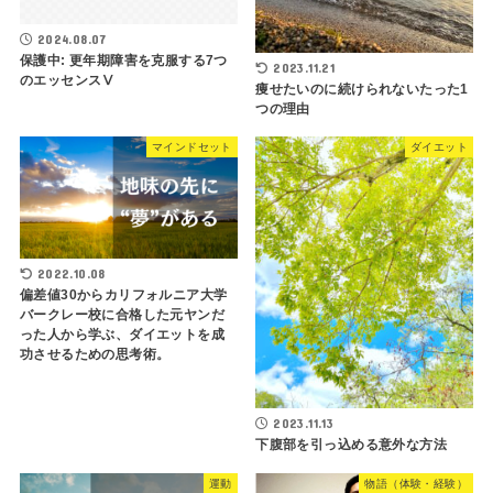
2024.08.07
保護中: 更年期障害を克服する7つ
2023.11.21
のエッセンスⅤ
痩せたいのに続けられないたった1
つの理由
マインドセット
ダイエット
2022.10.08
偏差値30からカリフォルニア大学
バークレー校に合格した元ヤンだ
った人から学ぶ、ダイエットを成
功させるための思考術。
2023.11.13
下腹部を引っ込める意外な方法
運動
物語（体験・経験）