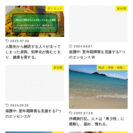
ダイエット
未分類
2022.07.28
2024.08.07
人類史から解読する人々が太って
しまった原因。効率化が進むと太
保護中: 更年期障害を克服する7つ
り、健康を害する。
のエッセンスⅦ
未分類
物語（体験・経験）
2024.09.30
保護中: 更年期障害を克服する7つ
2022.07.28
のエッセンスⅣ
沖縄旅行記。人々は「希少性」に
感動し、認め、憧れる。