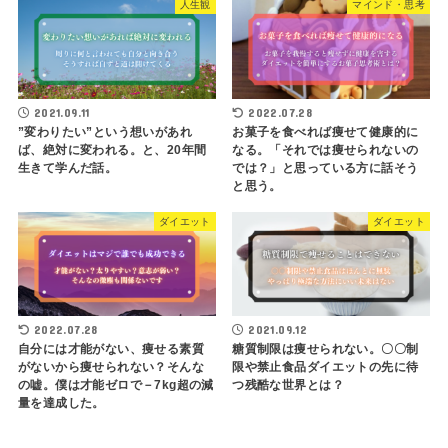
人生観
マインド・思考
2021.09.11
2022.07.28
”変わりたい”という想いがあれ
お菓子を食べれば痩せて健康的に
ば、絶対に変われる。と、20年間
なる。「それでは痩せられないの
生きて学んだ話。
では？」と思っている方に話そう
と思う。
ダイエット
ダイエット
2022.07.28
2021.09.12
自分には才能がない、痩せる素質
糖質制限は痩せられない。〇〇制
がないから痩せられない？そんな
限や禁止食品ダイエットの先に待
の嘘。僕は才能ゼロで－7kg超の減
つ残酷な世界とは？
量を達成した。