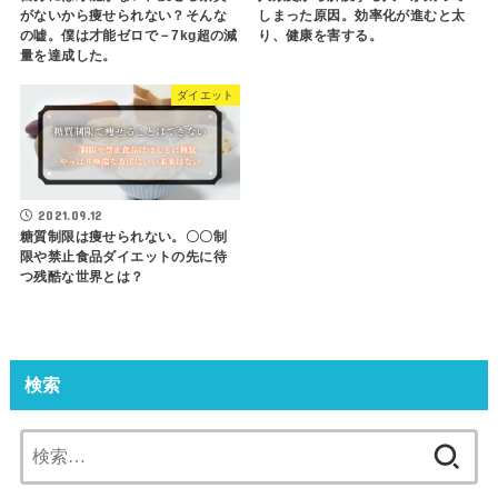
がないから痩せられない？そんな
しまった原因。効率化が進むと太
の嘘。僕は才能ゼロで－7kg超の減
り、健康を害する。
量を達成した。
ダイエット
2021.09.12
糖質制限は痩せられない。〇〇制
限や禁止食品ダイエットの先に待
つ残酷な世界とは？
検索
検
索: