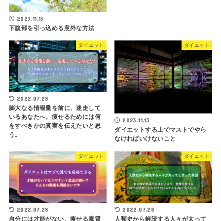
2023.11.13
下腹部を引っ込める意外な方法
ダイエット
ダイエット
2022.07.28
膨大なる情報量を前に、迷走して
いるあなたへ。痩せるためには何
2023.11.13
をすべきかの真実を伝えたいと思
ダイエットする上でマストでやら
う。
なければいけないこと
ダイエット
ダイエット
2022.07.28
2022.07.28
自分には才能がない、痩せる素質
人類史から解読する人々が太って