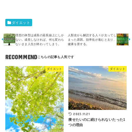
ダイエット
理想の体型は成長の延長線上にしか
人類史から解読する人々が太ってし
ない。成長しなければ、何も変わら
まった原因。効率化が進むと太り、
ないまま人生が終わってしまう。
健康を害する。
RECOMMEND
ダイエット
ダイエット
2023.11.21
痩せたいのに続けられないたった1
つの理由