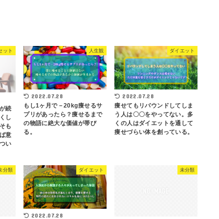
セット
人生観
ダイエット
2022.07.28
2022.07.28
もし1ヶ月で－20kg痩せるサ
痩せてもリバウンドしてしま
が続
プリがあったら？痩せるまで
う人は〇〇をやってない。多
くし
の物語に絶大な価値が帯び
くの人はダイエットを通して
そも
る。
痩せづらい体を創っている。
ば意
つい
未分類
ダイエット
未分類
2022.07.28