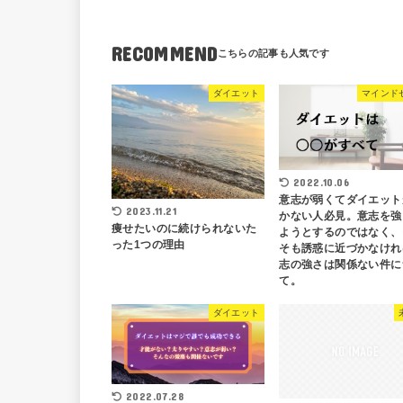
RECOMMEND
ダイエット
マインド
2022.10.06
意志が弱くてダイエット
2023.11.21
かない人必見。意志を強
痩せたいのに続けられないた
ようとするのではなく、
った1つの理由
そも誘惑に近づかなけれ
志の強さは関係ない件に
て。
ダイエット
2022.07.28