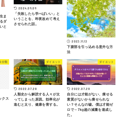
2024.09.09
「失敗したら学べばいい」と
生ま
いうことを、昨夜改めて考え
るダ
させられた話。
いと
2023.11.13
下腹部を引っ込める意外な方
法
未分類
ダイエット
ダイエット
2022.07.28
2022.07.28
人類史から解読する人々が太
自分には才能がない、痩せる
ックス
ってしまった原因。効率化が
素質がないから痩せられな
進むと太り、健康を害する。
い？そんなの嘘。僕は才能ゼ
ロで－7kg超の減量を達成し
た。