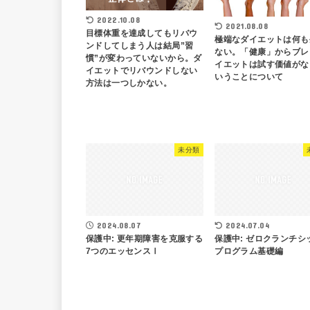
2022.10.08
2021.08.08
目標体重を達成してもリバウ
極端なダイエットは何も
ンドしてしまう人は結局”習
ない。「健康」からブレ
慣”が変わっていないから。ダ
イエットは試す価値がな
イエットでリバウンドしない
いうことについて
方法は一つしかない。
未分類
2024.08.07
2024.07.04
保護中: 更年期障害を克服する
保護中: ゼロクランチシ
7つのエッセンスⅠ
プログラム基礎編