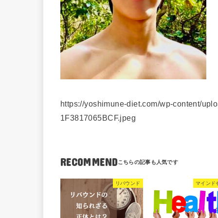
https://yoshimune-diet.com/wp-content/
1F3817065BCF.jpeg
RECOMMEND
リバウンド
マインド