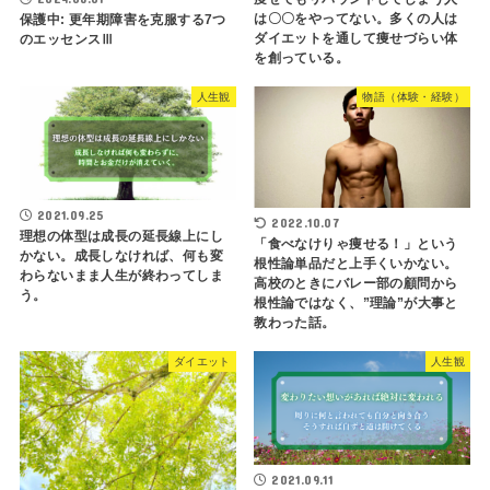
は〇〇をやってない。多くの人は
保護中: 更年期障害を克服する7つ
ダイエットを通して痩せづらい体
のエッセンスⅢ
を創っている。
人生観
物語（体験・経験）
2021.09.25
2022.10.07
理想の体型は成長の延長線上にし
「食べなけりゃ痩せる！」という
かない。成長しなければ、何も変
根性論単品だと上手くいかない。
わらないまま人生が終わってしま
高校のときにバレー部の顧問から
う。
根性論ではなく、”理論”が大事と
教わった話。
ダイエット
人生観
2021.09.11