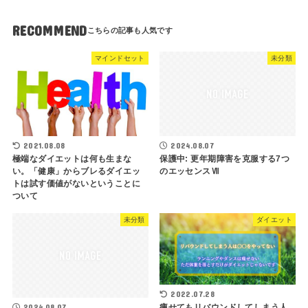
RECOMMEND
マインドセット
未分類
2021.08.08
2024.08.07
極端なダイエットは何も生まな
保護中: 更年期障害を克服する7つ
い。「健康」からブレるダイエッ
のエッセンスⅦ
トは試す価値がないということに
ついて
未分類
ダイエット
2022.07.28
2024.08.07
痩せてもリバウンドしてしまう人