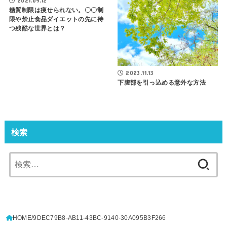
2021.09.12
糖質制限は痩せられない。〇〇制
限や禁止食品ダイエットの先に待
つ残酷な世界とは？
2023.11.13
下腹部を引っ込める意外な方法
検索
検
索:
HOME
9DEC79B8-AB11-43BC-9140-30A095B3F266