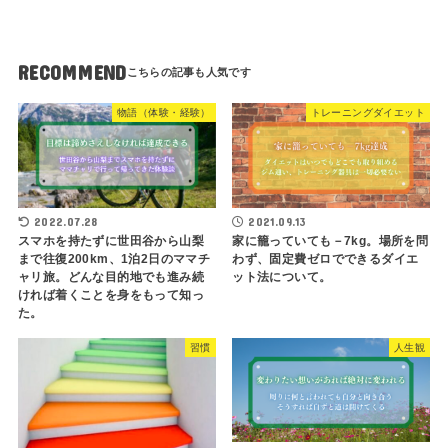
RECOMMEND
物語（体験・経験）
トレーニングダイエット
2022.07.28
2021.09.13
スマホを持たずに世田谷から山梨
家に籠っていても－7kg。場所を問
まで往復200km、1泊2日のママチ
わず、固定費ゼロでできるダイエ
ャリ旅。どんな目的地でも進み続
ット法について。
ければ着くことを身をもって知っ
た。
習慣
人生観