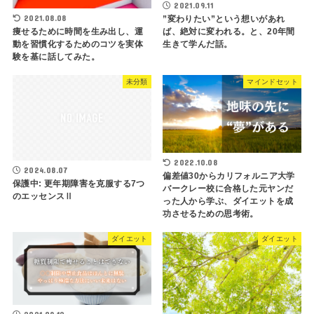
2021.09.11
2021.08.08
”変わりたい”という想いがあれ
ば、絶対に変われる。と、20年間
痩せるために時間を生み出し、運
生きて学んだ話。
動を習慣化するためのコツを実体
験を基に話してみた。
未分類
マインドセット
2022.10.08
2024.08.07
偏差値30からカリフォルニア大学
保護中: 更年期障害を克服する7つ
バークレー校に合格した元ヤンだ
のエッセンスⅡ
った人から学ぶ、ダイエットを成
功させるための思考術。
ダイエット
ダイエット