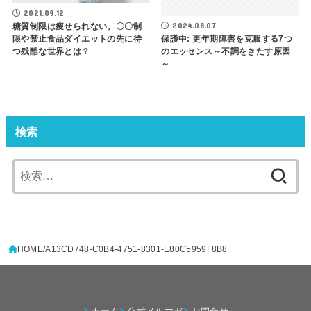
2021.09.12
2024.08.07
糖質制限は痩せられない。〇〇制
限や禁止食品ダイエットの先に待
保護中: 更年期障害を克服する7つ
つ残酷な世界とは？
のエッセンス～不調をきたす原因
～
検索
検
索:
HOME
A13CD748-C0B4-4751-8301-E80C5959F8B8