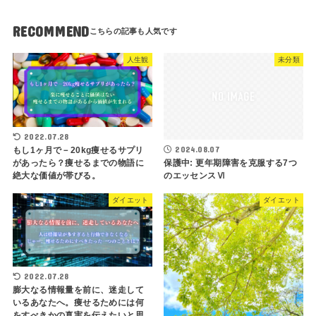
RECOMMEND
人生観
未分類
2022.07.28
2024.08.07
もし1ヶ月で－20kg痩せるサプリ
があったら？痩せるまでの物語に
保護中: 更年期障害を克服する7つ
絶大な価値が帯びる。
のエッセンスⅥ
ダイエット
ダイエット
2022.07.28
膨大なる情報量を前に、迷走して
いるあなたへ。痩せるためには何
をすべきかの真実を伝えたいと思