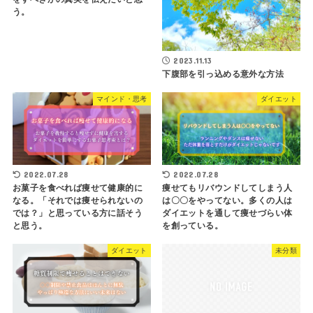
う。
2023.11.13
下腹部を引っ込める意外な方法
マインド・思考
ダイエット
2022.07.28
2022.07.28
お菓子を食べれば痩せて健康的に
痩せてもリバウンドしてしまう人
なる。「それでは痩せられないの
は〇〇をやってない。多くの人は
では？」と思っている方に話そう
ダイエットを通して痩せづらい体
と思う。
を創っている。
ダイエット
未分類