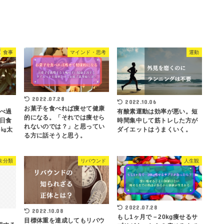
食事
マインド・思考
運動
2022.07.28
2022.10.06
お菓子を食べれば痩せて健康
べ過
有酸素運動は効率が悪い。短
的になる。「それでは痩せら
日食
時間集中して筋トレした方が
れないのでは？」と思ってい
6㎏太
ダイエットはうまくいく。
る方に話そうと思う。
未分類
リバウンド
人生観
2022.07.28
2022.10.08
もし1ヶ月で－20kg痩せるサ
目標体重を達成してもリバウ