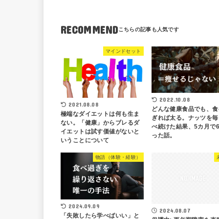
RECOMMEND
マインドセット
2022.10.08
2021.08.08
どんな健康食品でも、食
極端なダイエットは何も生ま
ぎれば太る。ナッツを毎
ない。「健康」からブレるダ
べ続けた結果、5カ月で
イエットは試す価値がないと
った話。
いうことについて
物語（体験・経験）
2024.09.09
2024.08.07
「失敗したら学べばいい」と