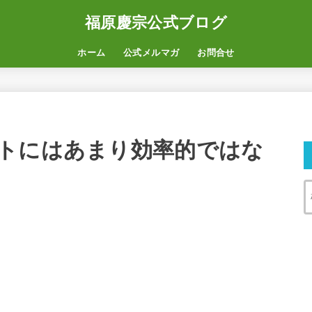
福原慶宗公式ブログ
ホーム
公式メルマガ
お問合せ
トにはあまり効率的ではな