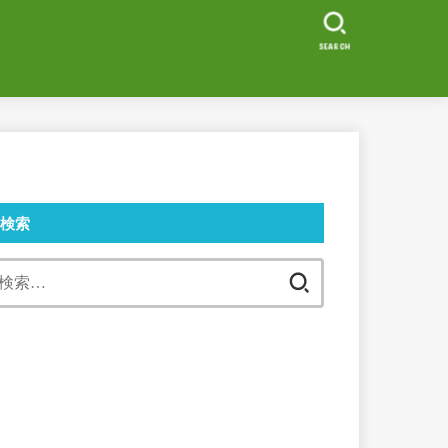
SEARCH
検索
検
索: