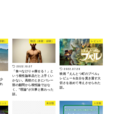
経験）
物語（体験・経験）
レビュー
2022.10.07
2022.07.28
「食べなけりゃ痩せる！」と
映画『えんとつ町のプペル』
いう根性論単品だと上手くい
レビュー＆自分を貫き通す大
少
かない。高校のときにバレー
切さを改めて考えさせられた
れ
部の顧問から根性論ではな
話。
く、”理論”が大事と教わった
話。
エット
未分類
人生観