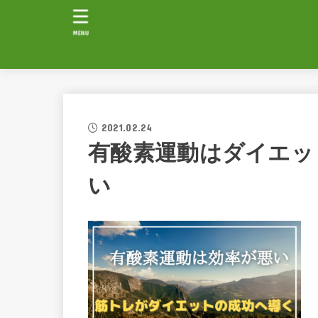
MENU
2021.02.24
有酸素運動はダイエッ
い