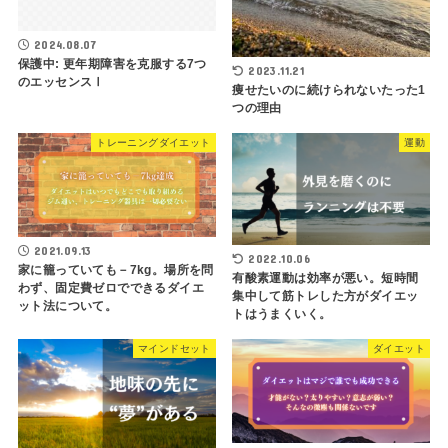
2024.08.07
保護中: 更年期障害を克服する7つ
2023.11.21
のエッセンスⅠ
痩せたいのに続けられないたった1
つの理由
トレーニングダイエット
運動
2021.09.13
2022.10.06
家に籠っていても－7kg。場所を問
有酸素運動は効率が悪い。短時間
わず、固定費ゼロでできるダイエ
集中して筋トレした方がダイエッ
ット法について。
トはうまくいく。
マインドセット
ダイエット