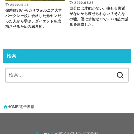
2022.07.28
2022.10.08
自分には才能がない、痩せる素質
偏差値30からカリフォルニア大学
がないから痩せられない？そんな
バークレー校に合格した元ヤンだ
の嘘。僕は才能ゼロで－7kg超の減
った人から学ぶ、ダイエットを成
量を達成した。
功させるための思考術。
検索
検
索:
HOME
電子書籍
ホーム
公式メルマガ
お問合せ