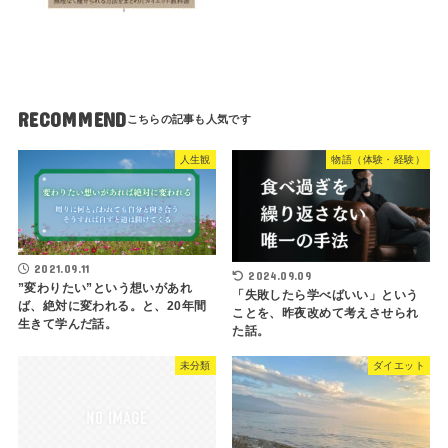
RECOMMEND
人生観
物語（体験・経験）
2021.09.11
2024.09.09
”変わりたい”という想いがあれ
「失敗したら学べばいい」という
ば、絶対に変われる。と、20年間
ことを、昨夜改めて考えさせられ
生きて学んだ話。
た話。
未分類
ダイエット